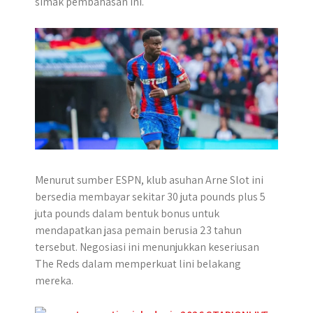
simak pembahasan ini.
p
k
e
m
r
Menurut sumber ESPN, klub asuhan Arne Slot ini
bersedia membayar sekitar 30 juta pounds plus 5
juta pounds dalam bentuk bonus untuk
mendapatkan jasa pemain berusia 23 tahun
tersebut. Negosiasi ini menunjukkan keseriusan
The Reds dalam memperkuat lini belakang
mereka.