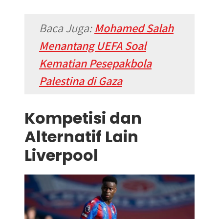
Baca Juga:
Mohamed Salah
Menantang UEFA Soal
Kematian Pesepakbola
Palestina di Gaza
Kompetisi dan
Alternatif Lain
Liverpool