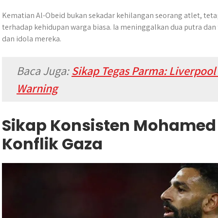
Kematian Al-Obeid bukan sekadar kehilangan seorang atlet, tetap
terhadap kehidupan warga biasa. Ia meninggalkan dua putra dan ti
dan idola mereka.
Baca Juga:
Sikap Tegas Parma: Liverpool 
Warning
Sikap Konsisten Mohamed
Konflik Gaza