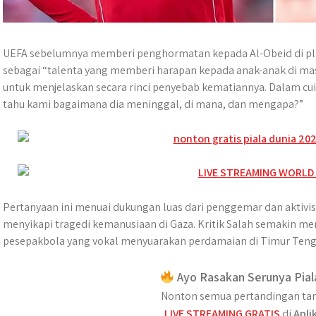
UEFA sebelumnya memberi penghormatan kepada Al-Obeid di pl
sebagai “talenta yang memberi harapan kepada anak-anak di ma
untuk menjelaskan secara rinci penyebab kematiannya. Dalam cu
tahu kami bagaimana dia meninggal, di mana, dan mengapa?”
Pertanyaan ini menuai dukungan luas dari penggemar dan aktivis
menyikapi tragedi kemanusiaan di Gaza. Kritik Salah semakin me
pesepakbola yang vokal menyuarakan perdamaian di Timur Teng
Ayo Rasakan Serunya Pial
Nonton semua pertandingan tan
LIVE STREAMING GRATIS
di
Apli