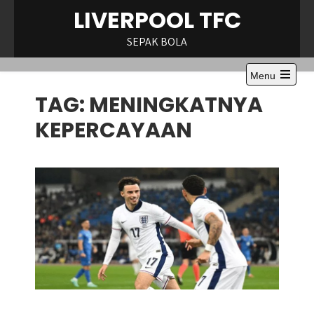
Skip
LIVERPOOL TFC
to
content
SEPAK BOLA
Menu
Open
TAG:
MENINGKATNYA
the
main
menu
KEPERCAYAAN