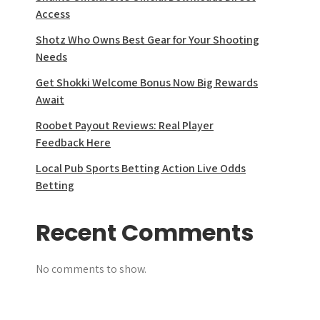
Access
Shotz Who Owns Best Gear for Your Shooting
Needs
Get Shokki Welcome Bonus Now Big Rewards
Await
Roobet Payout Reviews: Real Player
Feedback Here
Local Pub Sports Betting Action Live Odds
Betting
Recent Comments
No comments to show.