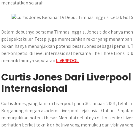
t
e
s
e
p
e
mencatatkan sejarah.
s
b
e
g
e
A
o
n
r
p
o
g
a
p
k
e
m
Dalam debutnya bersama Timnas Inggris, Jones tidak hanya me
r
gol spektakuler. Tetapi juga memecahkan rekor yang menambah 
bukan hanya menunjukkan potensi besar Jones sebagai pemain. T
berkompetisi di level internasional bersama The Three Lions. Di
menarik lainnya seputaran
LIVERPOOL
.
Curtis Jones Dari Liverpo
Internasional
Curtis Jones, yang lahir di Liverpool pada 30 Januari 2001, telah
Bergabung dengan akademi Liverpool sejak usia 9 tahun. Perjalana
menunjukkan potensi besar. Memulai debutnya di tim senior Live
perhatian berkat teknik dribelnya yang memukau dan visinya y