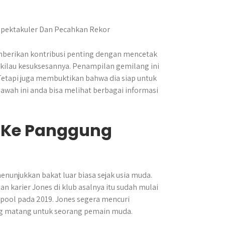
mberikan kontribusi penting dengan mencetak
kilau kesuksesannya. Penampilan gemilang ini
etapi juga membuktikan bahwa dia siap untuk
bawah ini anda bisa melihat berbagai informasi
ol Ke Panggung
 menunjukkan bakat luar biasa sejak usia muda.
n karier Jones di klub asalnya itu sudah mulai
rpool pada 2019. Jones segera mencuri
ang matang untuk seorang pemain muda.