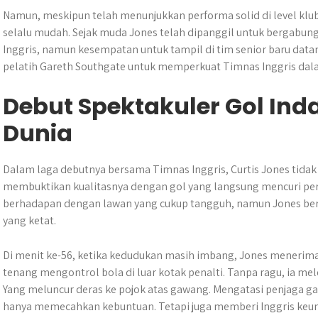
Namun, meskipun telah menunjukkan performa solid di level klub
selalu mudah. Sejak muda Jones telah dipanggil untuk bergabun
Inggris, namun kesempatan untuk tampil di tim senior baru datan
pelatih Gareth Southgate untuk memperkuat Timnas Inggris dala
Debut Spektakuler Gol I
Dunia
Dalam laga debutnya bersama Timnas Inggris, Curtis Jones tidak
membuktikan kualitasnya dengan gol yang langsung mencuri perh
berhadapan dengan lawan yang cukup tangguh, namun Jones berh
yang ketat.
Di menit ke-56, ketika kedudukan masih imbang, Jones menerim
tenang mengontrol bola di luar kotak penalti. Tanpa ragu, ia me
Yang meluncur deras ke pojok atas gawang. Mengatasi penjaga ga
hanya memecahkan kebuntuan. Tetapi juga memberi Inggris keun