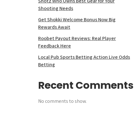
Shotz Who Owns Best Gear for Your
Shooting Needs
Get Shokki Welcome Bonus Now Big
Rewards Await
Roobet Payout Reviews: Real Player
Feedback Here
Local Pub Sports Betting Action Live Odds
Betting
Recent Comments
No comments to show.