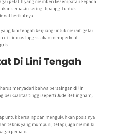
ebagai pelatih yang memberi kesempatan kepada
akan semakin sering dipanggil untuk
onal berikutnya.
, yang kini tengah berjuang untuk meraih gelar
an di Timnas Inggris akan memperkuat
gris.
t Di Lini Tengah
 harus menyadari bahwa persaingan di lini
 berkualitas tinggi seperti Jude Bellingham,
iap untuk bersaing dan mengukuhkan posisinya
ilan teknis yang mumpuni, tetapi juga memiliki
bagai pemain.