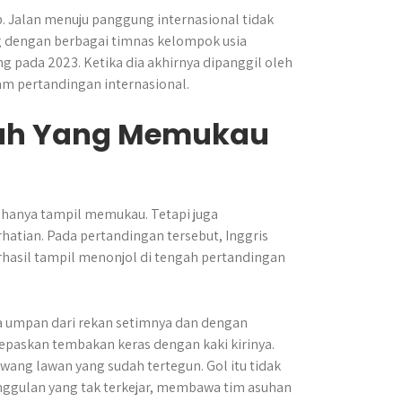
. Jalan menuju panggung internasional tidak
g dengan berbagai timnas kelompok usia
g pada 2023. Ketika dia akhirnya dipanggil oleh
m pertandingan internasional.
ndah Yang Memukau
 hanya tampil memukau. Tetapi juga
atian. Pada pertandingan tersebut, Inggris
asil tampil menonjol di tengah pertandingan
a umpan dari rekan setimnya dan dengan
lepaskan tembakan keras dengan kaki kirinya.
wang lawan yang sudah tertegun. Gol itu tidak
ggulan yang tak terkejar, membawa tim asuhan