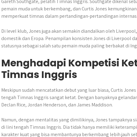
Gareth Southgate, pelatih Timnas Inggris. Southgate dikenal s
pemain muda untuk berkembang, dan Curtis Jones kemungkinan 
memperkuat timnas dalam pertandingan-pertandingan internasi
Di level klub, Jones juga akan semakin diandalkan oleh Liverpool
domestik dan Eropa. Penampilan konsisten Jones di Liverpool d
statusnya sebagai salah satu pemain muda paling berbakat di Ing
Menghadapi Kompetisi Keta
Timnas Inggris
Meskipun sudah mencatatkan debut yang luar biasa, Curtis Jones
tengah Timnas Inggris sangat ketat. Dengan banyaknya gelandang
Declan Rice, Jordan Henderson, dan James Maddison.
Namun, dengan mentalitas yang dimilikinya, Jones tampaknya s
di lini tengah Timnas Inggris. Dia tidak hanya memiliki keteramp
karakter kuat yang bisa membantunya berkembang lebih jauh se