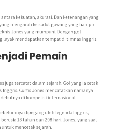
i antara kekuatan, akurasi. Dan ketenangan yang
 yang mengarah ke sudut gawang yang hampir
 teknis Jones yang mumpuni. Dengan gol
g layak mendapatkan tempat di timnas Inggris.
enjadi Pemain
s juga tercatat dalam sejarah. Gol yang ia cetak
Inggris. Curtis Jones mencatatkan namanya
debutnya di kompetisi internasional.
sebelumnya dipegang oleh legenda Inggris,
berusia 18 tahun dan 208 hari. Jones, yang saat
 untuk mencetak sejarah.