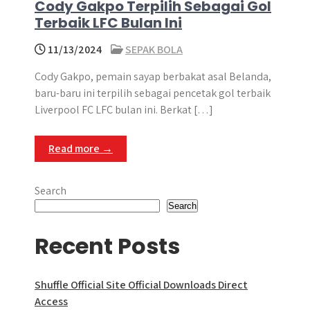
Cody Gakpo Terpilih Sebagai Gol
Terbaik LFC Bulan Ini
11/13/2024
SEPAK BOLA
Cody Gakpo, pemain sayap berbakat asal Belanda,
baru-baru ini terpilih sebagai pencetak gol terbaik
Liverpool FC LFC bulan ini. Berkat […]
Read more →
Search
Search
Recent Posts
Shuffle Official Site Official Downloads Direct
Access