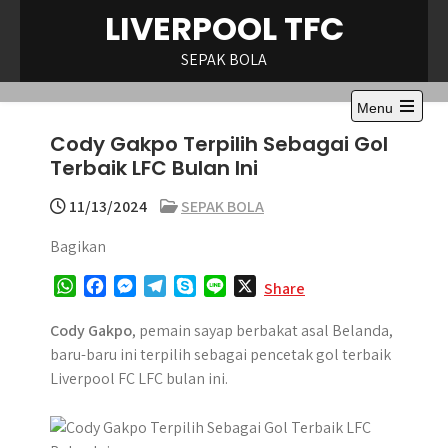
Skip
LIVERPOOL TFC
to
content
SEPAK BOLA
Menu
Open
Cody Gakpo Terpilih Sebagai Gol
the
main
Terbaik LFC Bulan Ini
menu
11/13/2024
SEPAK BOLA
Bagikan
W
F
M
T
S
L
X
Share
h
a
e
e
k
i
a
c
s
l
y
n
Cody Gakpo
, pemain sayap berbakat asal Belanda,
t
e
s
e
p
e
baru-baru ini terpilih sebagai pencetak gol terbaik
s
b
e
g
e
Liverpool FC LFC bulan ini.
A
o
n
r
p
o
g
a
p
k
e
m