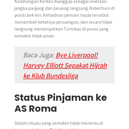
Kedatangan Kerkez dianggap sebagai investasi
jangka panjang dan pesaing langsung Robertson di
posisi bek kiri. Kehadiran pemain muda tersebut
menambah ketatnya persaingan, dan secara tidak
langsung menempatkan Tsimikas di posisi yang
semakin tidak aman.
Baca Juga:
Bye Liverpool!
Harvey Elliott Sepakat Hijrah
ke Klub Bundesliga
Status Pinjaman ke
AS Roma
Dalam situasi yang semakin tidak menentu di