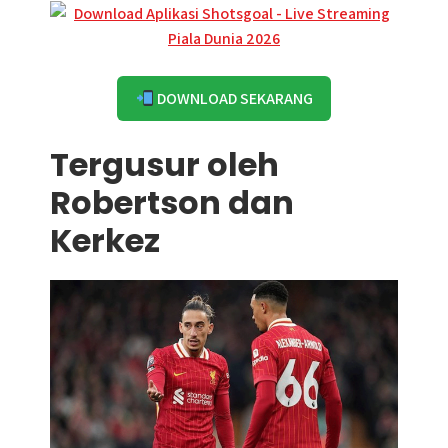
DOWNLOAD SEKARANG
Tergusur oleh
Robertson dan
Kerkez