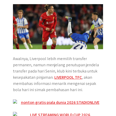
p
k
e
m
r
Awalnya, Liverpool lebih memilih transfer
permanen, namun menjelang penutupan jendela
transfer pada hari Senin, klub kini terbuka untuk
kesepakatan pinjaman.
LIVERPOOL TFC
, akan
membahas informasi menarik mengenai sepak
bola hari ini simak pembahasan hari ini.