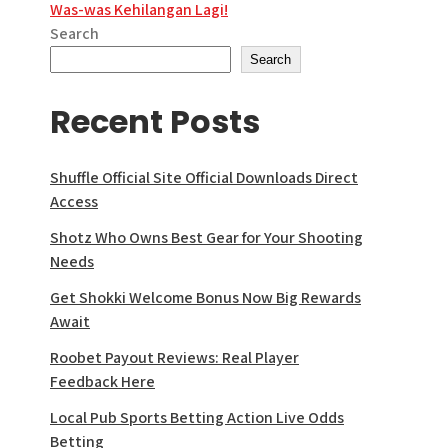
Was-was Kehilangan Lagi!
Search
Search
Recent Posts
Shuffle Official Site Official Downloads Direct
Access
Shotz Who Owns Best Gear for Your Shooting
Needs
Get Shokki Welcome Bonus Now Big Rewards
Await
Roobet Payout Reviews: Real Player
Feedback Here
Local Pub Sports Betting Action Live Odds
Betting