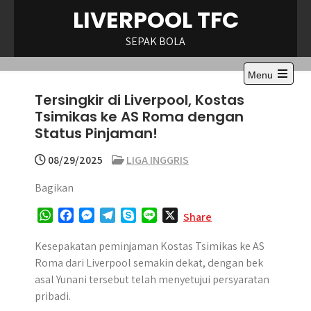
Skip
LIVERPOOL TFC
to
content
SEPAK BOLA
Menu
Open
Tersingkir di Liverpool, Kostas
the
main
Tsimikas ke AS Roma dengan
menu
Status Pinjaman!
08/29/2025
LIGA INGGRIS
Bagikan
W
F
M
T
S
L
X
Share
h
a
e
e
k
i
a
c
s
l
y
n
Kesepakatan peminjaman Kostas Tsimikas ke AS
t
e
s
e
p
e
Roma dari Liverpool semakin dekat, dengan bek
s
b
e
g
e
asal Yunani tersebut telah menyetujui persyaratan
A
o
n
r
pribadi​.
p
o
g
a