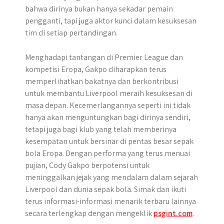
bahwa dirinya bukan hanya sekadar pemain
pengganti, tapi juga aktor kunci dalam kesuksesan
tim di setiap pertandingan.
Menghadapi tantangan di Premier League dan
kompetisi Eropa, Gakpo diharapkan terus
memperlihatkan bakatnya dan berkontribusi
untuk membantu Liverpool meraih kesuksesan di
masa depan. Kecemerlangannya seperti ini tidak
hanya akan menguntungkan bagi dirinya sendiri,
tetapi juga bagi klub yang telah memberinya
kesempatan untuk bersinar di pentas besar sepak
bola Eropa. Dengan performa yang terus menuai
pujian, Cody Gakpo berpotensi untuk
meninggalkan jejak yang mendalam dalam sejarah
Liverpool dan dunia sepak bola. Simak dan ikuti
terus informasi-informasi menarik terbaru lainnya
secara terlengkap dengan mengeklik
psgint.com
.