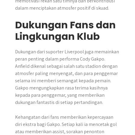
memotivasi rekan satu timnya dan berkontribusi
dalam menciptakan atmosfer positif di skuad.
Dukungan Fans dan
Lingkungan Klub
Dukungan dari suporter Liverpool juga memainkan
peran penting dalam performa Cody Gakpo.
Anfield dikenal sebagai salah satu stadion dengan
atmosfer paling menyengat, dan para penggemar
selama ini memberi semangat kepada pemain.
Gakpo mengungkapkan rasa terima kasihnya
kepada para penggemar, yang memberikan
dukungan fantastis di setiap pertandingan.
Kehangatan dari fans memberikan kepercayaan
diri ekstra bagi Gakpo. Setiap kali ia mencetak gol
atau memberikan assist, sorakan penonton