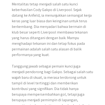
Mentalitas tetap menjadi salah satu kunci
keberhasilan Cody Gakpo di Liverpool. Sejak
datang ke Anfield, ia menunjukkan semangat kerja
keras yang luar biasa dan keinginan untuk terus
berkembang. Dia menyadari bahwa bermain di
klub besar seperti Liverpool membawa tekanan
yang harus ditangani dengan baik. Mampu
menghadapi tekanan ini dan tetap fokus pada
permainan adalah salah satu alasan di balik
performanya yang kuat.
Tanggung jawab sebagai pemain kunci juga
menjadi pendorong bagi Gakpo. Sebagai salah satu
wajah baru di skuat, ia merasa terdorong untuk
tampil di level tertinggi dan memberikan
kontribusi yang signifikan. Dia tidak hanya
berupaya mempersembahkan gol, tetapi juga
berupaya menjadi pemimpin di lapangan,