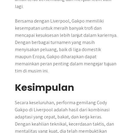
lagi.
Bersama dengan Liverpool, Gakpo memiliki
kesempatan untuk meraih banyak trofi dan
mencapai kesuksesan lebih lanjut dalam kariernya.
Dengan berbagai turnamen yang masih
menyisakan peluang, baik di liga domestik
maupun Eropa, Gakpo diharapkan dapat
memainkan peran penting dalam mengejar tujuan
tim di musim ini.
Kesimpulan
​Secara keseluruhan, performa gemilang Cody
Gakpo di Liverpool adalah hasil dari kombinasi
adaptasi yang cepat, bakat, dan kerja keras.​
Dengan keahlian teknikal, kecerdasan taktis, dan
mentalitas yang kuat, dia telah membuktikan