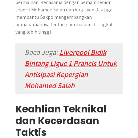
permainan. Kerjasama dengan pemain senior
seperti Mohamed Salah dan Virgil van Dijk juga
membantu Gakpo mengembangkan
pemahamannya tentang permainan di tingkat
yang lebih tinggi.
Baca Juga:
Liverpool Bidik
Bintang Ligue 1 Prancis Untuk
Antisipasi Kepergian
Mohamed Salah
Keahlian Teknikal
dan Kecerdasan
Taktis