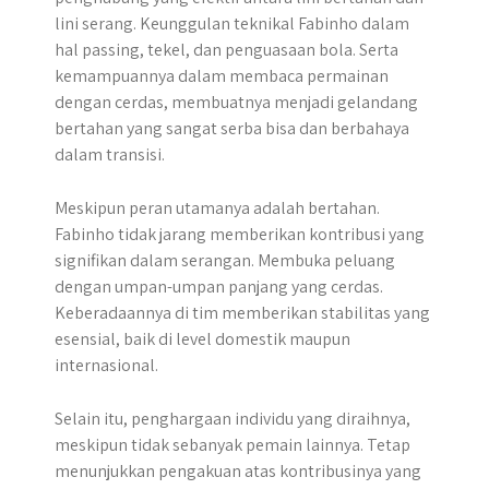
lini serang. Keunggulan teknikal Fabinho dalam
hal passing, tekel, dan penguasaan bola. Serta
kemampuannya dalam membaca permainan
dengan cerdas, membuatnya menjadi gelandang
bertahan yang sangat serba bisa dan berbahaya
dalam transisi.
Meskipun peran utamanya adalah bertahan.
Fabinho tidak jarang memberikan kontribusi yang
signifikan dalam serangan. Membuka peluang
dengan umpan-umpan panjang yang cerdas.
Keberadaannya di tim memberikan stabilitas yang
esensial, baik di level domestik maupun
internasional.
Selain itu, penghargaan individu yang diraihnya,
meskipun tidak sebanyak pemain lainnya. Tetap
menunjukkan pengakuan atas kontribusinya yang