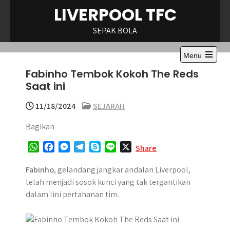
Skip
LIVERPOOL TFC
to
content
SEPAK BOLA
Menu
Open
Fabinho Tembok Kokoh The Reds
the
main
Saat ini
menu
11/18/2024
SEJARAH
Bagikan
W
F
M
T
S
L
X
Share
h
a
e
e
k
i
a
c
s
l
y
n
Fabinho
, gelandang jangkar andalan Liverpool,
t
e
s
e
p
e
telah menjadi sosok kunci yang tak tergantikan
s
b
e
g
e
dalam lini pertahanan tim.
A
o
n
r
p
o
g
a
p
k
e
m