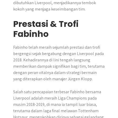
dibutuhkan Liverpool, menjadikannya tembok
kokoh yang menjaga keseimbangan tim.
Prestasi & Trofi
Fabinho
Fabinho telah meraih sejumlah prestasi dan trofi
bergengsi sejak bergabung dengan Liverpool pada
2018. Kehadirannya di lini tengah langsung
memberikan dampak signifikan bagi tim, terutama
dengan peran vitalnya dalam strategi bermain
yang diterapkan oleh manajer Jürgen Klopp.
Salah satu pencapaian terbesar Fabinho bersama
Liverpool adalah meraih Liga Champions pada
musim 2018-2019, di mana ia tampil luar biasa,
terutama dalam laga final melawan Tottenham
Hotspur, mengokohkan dirinya sebagai gelandang