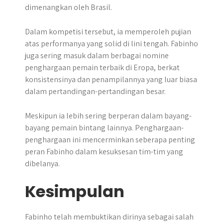
dimenangkan oleh Brasil.
Dalam kompetisi tersebut, ia memperoleh pujian
atas performanya yang solid di lini tengah. Fabinho
juga sering masuk dalam berbagai nomine
penghargaan pemain terbaik di Eropa, berkat
konsistensinya dan penampilannya yang luar biasa
dalam pertandingan-pertandingan besar.
Meskipun ia lebih sering berperan dalam bayang-
bayang pemain bintang lainnya. Penghargaan-
penghargaan ini mencerminkan seberapa penting
peran Fabinho dalam kesuksesan tim-tim yang
dibelanya.
Kesimpulan
Fabinho telah membuktikan dirinya sebagai salah