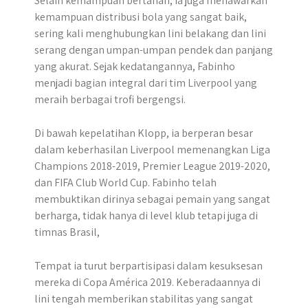
Selain kemampuan bertahan, ia juga menawarkan
kemampuan distribusi bola yang sangat baik,
sering kali menghubungkan lini belakang dan lini
serang dengan umpan-umpan pendek dan panjang
yang akurat. Sejak kedatangannya, Fabinho
menjadi bagian integral dari tim Liverpool yang
meraih berbagai trofi bergengsi.
Di bawah kepelatihan Klopp, ia berperan besar
dalam keberhasilan Liverpool memenangkan Liga
Champions 2018-2019, Premier League 2019-2020,
dan FIFA Club World Cup. Fabinho telah
membuktikan dirinya sebagai pemain yang sangat
berharga, tidak hanya di level klub tetapi juga di
timnas Brasil,
Tempat ia turut berpartisipasi dalam kesuksesan
mereka di Copa América 2019. Keberadaannya di
lini tengah memberikan stabilitas yang sangat