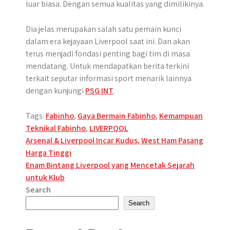
luar biasa. Dengan semua kualitas yang dimilikinya.
Dia jelas merupakan salah satu pemain kunci
dalam era kejayaan Liverpool saat ini. Dan akan
terus menjadi fondasi penting bagi tim di masa
mendatang. Untuk mendapatkan berita terkini
terkait seputar informasi sport menarik lainnya
dengan kunjungi
PSG INT
.
Tags:
Fabinho
,
Gaya Bermain Fabinho
,
Kemampuan
Teknikal Fabinho
,
LIVERPOOL
Post
Arsenal & Liverpool Incar Kudus, West Ham Pasang
Harga Tinggi
navigation
Enam Bintang Liverpool yang Mencetak Sejarah
untuk Klub
Search
Search