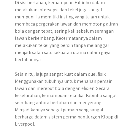
Di sisi bertahan, kemampuan Fabinho dalam
melakukan intersepsi dan tekel juga sangat
mumpuni. Ia memiliki insting yang tajam untuk
membaca pergerakan lawan dan memotong aliran
bola dengan tepat, sering kali sebelum serangan
lawan berkembang. Kecermatannya dalam
melakukan tekel yang bersih tanpa melanggar
menjadi salah satu kekuatan utama dalam gaya
bertahannya.
Selain itu, ia juga sangat kuat dalam duel fisik.
Menggunakan tubuhnya untuk menahan pemain
lawan dan merebut bola dengan efisien. Secara
keseluruhan, kemampuan teknikal Fabinho sangat
seimbang antara bertahan dan menyerang.
Menjadikannya sebagai pemain yang sangat
berharga dalam sistem permainan Jürgen Klopp di
Liverpool.