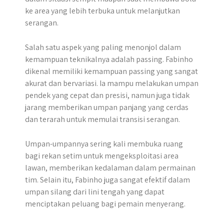
ke area yang lebih terbuka untuk melanjutkan
serangan.
Salah satu aspek yang paling menonjol dalam
kemampuan teknikalnya adalah passing. Fabinho
dikenal memiliki kemampuan passing yang sangat
akurat dan bervariasi. Ia mampu melakukan umpan
pendek yang cepat dan presisi, namun juga tidak
jarang memberikan umpan panjang yang cerdas
dan terarah untuk memulai transisi serangan.
Umpan-umpannya sering kali membuka ruang
bagi rekan setim untuk mengeksploitasi area
lawan, memberikan kedalaman dalam permainan
tim. Selain itu, Fabinho juga sangat efektif dalam
umpan silang dari lini tengah yang dapat
menciptakan peluang bagi pemain menyerang.