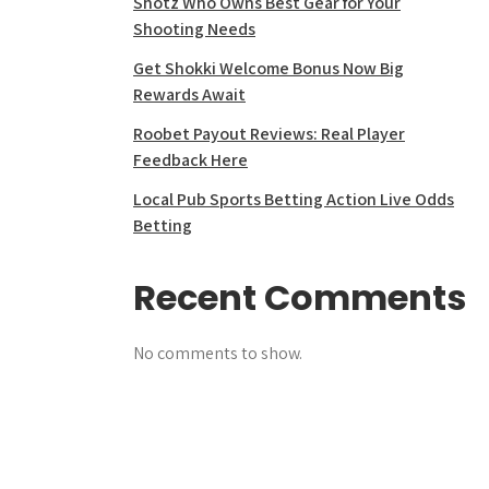
Shotz Who Owns Best Gear for Your
Shooting Needs
Get Shokki Welcome Bonus Now Big
Rewards Await
Roobet Payout Reviews: Real Player
Feedback Here
Local Pub Sports Betting Action Live Odds
Betting
Recent Comments
No comments to show.