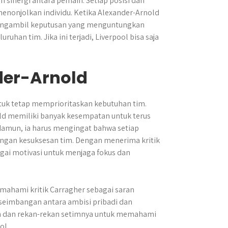
 sinergi antara pemain. Setiap posisi dan
enonjolkan individu. Ketika Alexander-Arnold
mengambil keputusan yang menguntungkan
ruhan tim. Jika ini terjadi, Liverpool bisa saja
der-Arnold
ntuk tetap memprioritaskan kebutuhan tim.
ld memiliki banyak kesempatan untuk terus
amun, ia harus mengingat bahwa setiap
dengan kesuksesan tim. Dengan menerima kritik
agai motivasi untuk menjaga fokus dan
mahami kritik Carragher sebagai saran
eseimbangan antara ambisi pribadi dan
atih dan rekan-rekan setimnya untuk memahami
ol.