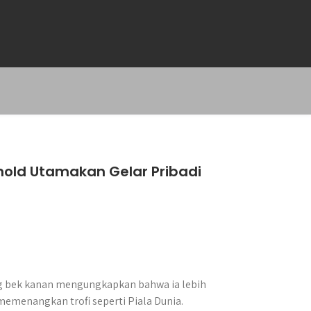
nold Utamakan Gelar Pribadi
ng bek kanan mengungkapkan bahwa ia lebih
menangkan trofi seperti Piala Dunia.