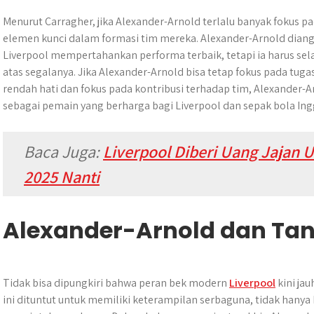
Menurut Carragher, jika Alexander-Arnold terlalu banyak fokus pad
elemen kunci dalam formasi tim mereka. Alexander-Arnold dian
Liverpool mempertahankan performa terbaik, tetapi ia harus se
atas segalanya. Jika Alexander-Arnold bisa tetap fokus pada tug
rendah hati dan fokus pada kontribusi terhadap tim, Alexander-A
sebagai pemain yang berharga bagi Liverpool dan sepak bola Ingg
Baca Juga:
Liverpool Diberi Uang Jajan U
2025 Nanti
Alexander-Arnold dan Ta
Tidak bisa dipungkiri bahwa peran bek modern
Liverpool
kini jau
ini dituntut untuk memiliki keterampilan serbaguna, tidak hanya