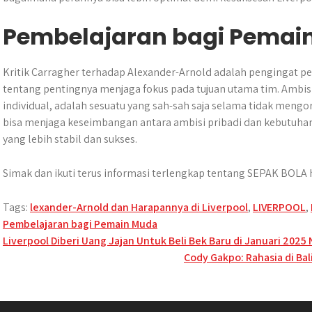
Pembelajaran bagi Pemai
Kritik Carragher terhadap Alexander-Arnold adalah pengingat p
tentang pentingnya menjaga fokus pada tujuan utama tim. Ambis
individual, adalah sesuatu yang sah-sah saja selama tidak men
bisa menjaga keseimbangan antara ambisi pribadi dan kebutuhan 
yang lebih stabil dan sukses.
Simak dan ikuti terus informasi terlengkap tentang SEPAK BOLA h
Tags:
lexander-Arnold dan Harapannya di Liverpool
,
LIVERPOOL
,
Pembelajaran bagi Pemain Muda
Post
Liverpool Diberi Uang Jajan Untuk Beli Bek Baru di Januari 2025 
Cody Gakpo: Rahasia di Ba
navigation