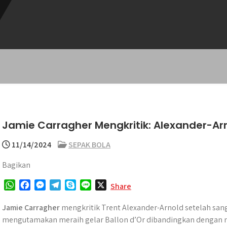
Jamie Carragher Mengkritik: Alexander-Ar
11/14/2024
SEPAK BOLA
Bagikan
W
F
M
T
S
L
X
Share
h
a
e
e
k
i
a
c
s
l
y
n
Jamie Carragher
mengkritik Trent Alexander-Arnold setelah sa
t
e
s
e
p
e
mengutamakan meraih gelar Ballon d’Or dibandingkan dengan me