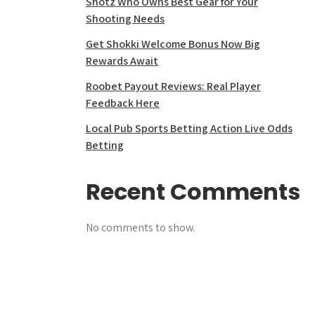
Shotz Who Owns Best Gear for Your
Shooting Needs
Get Shokki Welcome Bonus Now Big
Rewards Await
Roobet Payout Reviews: Real Player
Feedback Here
Local Pub Sports Betting Action Live Odds
Betting
Recent Comments
No comments to show.