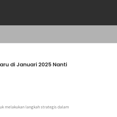
Baru di Januari 2025 Nanti
tuk melakukan langkah strategis dalam