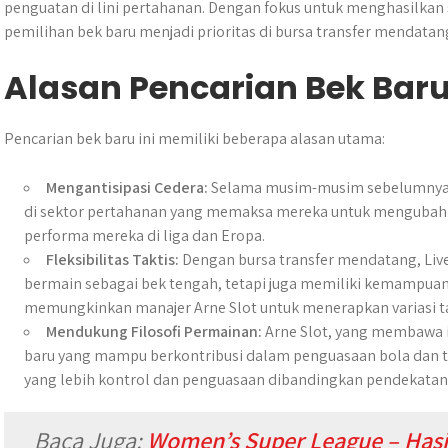
penguatan di lini pertahanan. Dengan fokus untuk menghasilkan 
pemilihan bek baru menjadi prioritas di bursa transfer mendatan
Alasan Pencarian Bek Bar
Pencarian bek baru ini memiliki beberapa alasan utama:
Mengantisipasi Cedera:
Selama musim-musim sebelumnya, L
di sektor pertahanan yang memaksa mereka untuk mengubah 
performa mereka di liga dan Eropa.
Fleksibilitas Taktis:
Dengan bursa transfer mendatang, Liv
bermain sebagai bek tengah, tetapi juga memiliki kemampuan 
memungkinkan manajer Arne Slot untuk menerapkan variasi t
Mendukung Filosofi Permainan:
Arne Slot, yang membawa i
baru yang mampu berkontribusi dalam penguasaan bola dan tra
yang lebih kontrol dan penguasaan dibandingkan pendekatan 
Baca Juga:
Women’s Super League – Hasil