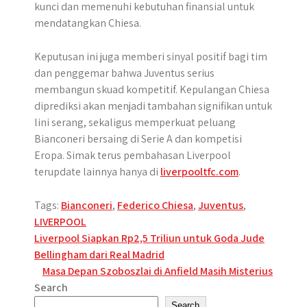
kunci dan memenuhi kebutuhan finansial untuk
mendatangkan Chiesa.
Keputusan ini juga memberi sinyal positif bagi tim
dan penggemar bahwa Juventus serius
membangun skuad kompetitif. Kepulangan Chiesa
diprediksi akan menjadi tambahan signifikan untuk
lini serang, sekaligus memperkuat peluang
Bianconeri bersaing di Serie A dan kompetisi
Eropa. Simak terus pembahasan Liverpool
terupdate lainnya hanya di
liverpooltfc.com
.
Tags:
Bianconeri
,
Federico Chiesa
,
Juventus
,
LIVERPOOL
Post
Liverpool Siapkan Rp2,5 Triliun untuk Goda Jude
Bellingham dari Real Madrid
navigation
Masa Depan Szoboszlai di Anfield Masih Misterius
Search
Search