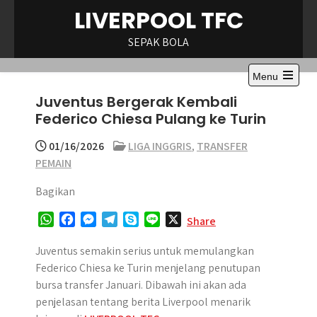
Skip
LIVERPOOL TFC
to
content
SEPAK BOLA
Menu
Open
Juventus Bergerak Kembali
the
main
Federico Chiesa Pulang ke Turin
menu
01/16/2026
LIGA INGGRIS
,
TRANSFER
PEMAIN
Bagikan
W
F
M
T
S
L
X
Share
h
a
e
e
k
i
a
c
s
l
y
n
Juventus semakin serius untuk memulangkan
t
e
s
e
p
e
Federico Chiesa ke Turin menjelang penutupan
s
b
e
g
e
bursa transfer Januari. Dibawah ini akan ada
A
o
n
r
penjelasan tentang berita Liverpool menarik
p
o
g
a