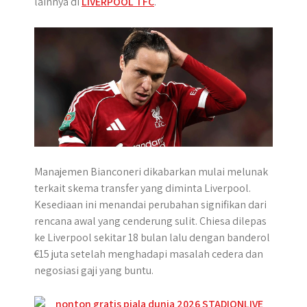
lainnya di
LIVERPOOL TFC
.
p
k
e
m
r
Manajemen Bianconeri dikabarkan mulai melunak
terkait skema transfer yang diminta Liverpool.
Kesediaan ini menandai perubahan signifikan dari
rencana awal yang cenderung sulit. Chiesa dilepas
ke Liverpool sekitar 18 bulan lalu dengan banderol
€15 juta setelah menghadapi masalah cedera dan
negosiasi gaji yang buntu.