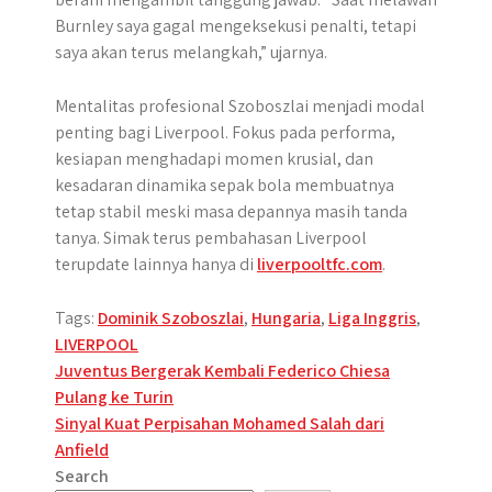
Burnley saya gagal mengeksekusi penalti, tetapi
saya akan terus melangkah,” ujarnya.
Mentalitas profesional Szoboszlai menjadi modal
penting bagi Liverpool. Fokus pada performa,
kesiapan menghadapi momen krusial, dan
kesadaran dinamika sepak bola membuatnya
tetap stabil meski masa depannya masih tanda
tanya. Simak terus pembahasan Liverpool
terupdate lainnya hanya di
liverpooltfc.com
.
Tags:
Dominik Szoboszlai
,
Hungaria
,
Liga Inggris
,
LIVERPOOL
Post
Juventus Bergerak Kembali Federico Chiesa
Pulang ke Turin
navigation
Sinyal Kuat Perpisahan Mohamed Salah dari
Anfield
Search