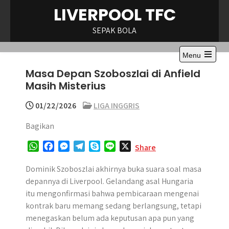
Skip
LIVERPOOL TFC
to
content
SEPAK BOLA
Menu
Open
Masa Depan Szoboszlai di Anfield
the
main
Masih Misterius
menu
01/22/2026
LIGA INGGRIS
Bagikan
W
F
M
T
S
L
X
Share
h
a
e
e
k
i
a
c
s
l
y
n
Dominik Szoboszlai akhirnya buka suara soal masa
t
e
s
e
p
e
depannya di Liverpool. Gelandang asal Hungaria
s
b
e
g
e
itu mengonfirmasi bahwa pembicaraan mengenai
A
o
n
r
kontrak baru memang sedang berlangsung, tetapi
p
o
g
a
menegaskan belum ada keputusan apa pun yang
p
k
e
m