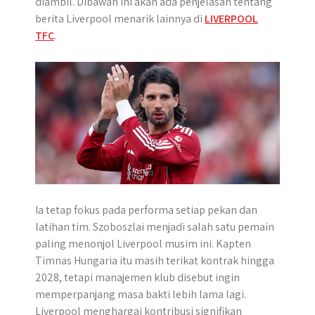
diambil. Dibawah ini akan ada penjelasan tentang
r
berita Liverpool menarik lainnya di
LIVERPOOL
TFC
.
Ia tetap fokus pada performa setiap pekan dan
latihan tim. Szoboszlai menjadi salah satu pemain
paling menonjol Liverpool musim ini. Kapten
Timnas Hungaria itu masih terikat kontrak hingga
2028, tetapi manajemen klub disebut ingin
memperpanjang masa bakti lebih lama lagi.
Liverpool menghargai kontribusi signifikan