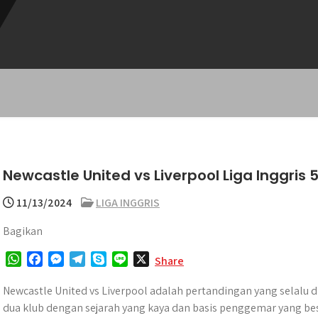
Newcastle United vs Liverpool Liga Inggri
11/13/2024
LIGA INGGRIS
Bagikan
W
F
M
T
S
L
X
Share
h
a
e
e
k
i
a
c
s
l
y
n
Newcastle United vs Liverpool adalah pertandingan yang selal
t
e
s
e
p
e
dua klub dengan sejarah yang kaya dan basis penggemar yang bes