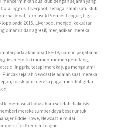
ol mencerminkan dua klub dengan sejarah yang
la Inggris. Liverpool, sebagai salah satu klub
internasional, termasuk Premier League, Liga
 Klopp pada 2015, Liverpool menjadi kekuatan
ng dinamis dan agresif, menjadikan mereka
dimulai pada akhir abad ke-19, namun perjalanan
e Magpies memiliki momen-momen gemilang,
tas di Inggris, tetapi mereka juga mengalami
. Puncak sejarah Newcastle adalah saat mereka
eegan, meskipun mereka gagal merebut gelar
ted.
stle memasuki babak baru setelah diakuisisi
 memberi mereka sumber daya besar untuk
manajer Eddie Howe, Newcastle mulai
mpetitif di Premier League.