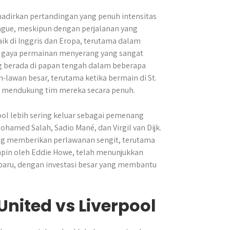
adirkan pertandingan yang penuh intensitas
eague, meskipun dengan perjalanan yang
aik di Inggris dan Eropa, terutama dalam
n gaya permainan menyerang yang sangat
ng berada di papan tengah dalam beberapa
-lawan besar, terutama ketika bermain di St.
 mendukung tim mereka secara penuh.
ool lebih sering keluar sebagai pemenang
ohamed Salah, Sadio Mané, dan Virgil van Dijk.
ng memberikan perlawanan sengit, terutama
mpin oleh Eddie Howe, telah menunjukkan
 baru, dengan investasi besar yang membantu
nited vs Liverpool