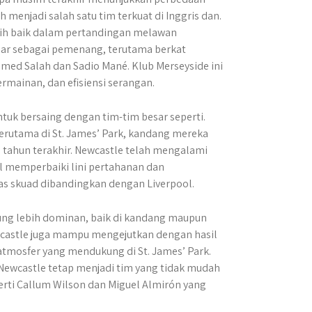
 menjadi salah satu tim terkuat di Inggris dan.
bih baik dalam pertandingan melawan
luar sebagai pemenang, terutama berkat
med Salah dan Sadio Mané. Klub Merseyside ini
rmainan, dan efisiensi serangan.
ntuk bersaing dengan tim-tim besar seperti.
erutama di St. James’ Park, kandang mereka
a tahun terakhir. Newcastle telah mengalami
il memperbaiki lini pertahanan dan
as skuad dibandingkan dengan Liverpool.
ung lebih dominan, baik di kandang maupun
wcastle juga mampu mengejutkan dengan hasil
atmosfer yang mendukung di St. James’ Park.
 Newcastle tetap menjadi tim yang tidak mudah
rti Callum Wilson dan Miguel Almirón yang