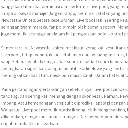
yang jelas dalam hal dominasi dan performa. Liverpool, yang telah
Eropa di bawah manajer Jürgen Klopp, memiliki catatan yang le
Newcastle United. Secara keseluruhan, Liverpool lebih sering ke
serangan tajam mereka. Yang dipimpin oleh pemain seperti Moha
juga memiliki keunggulan dalam hal penguasaan bola, kontrol pe
Sementara itu, Newcastle United meskipun kerap kali kesulitan u
Liverpool, tetap menunjukkan ketahanan dan perjuangan keras, t
yang. Selalu penuh dukungan dari suporter setia. Dalam beberap
peningkatan signifikan, dengan pelatih. Eddie Howe yang berhas
meningkatkan hasil tim, meskipun masih kalah. Dalam hal kualit
Pada pertandingan-pertandingan sebelumnya, Liverpool cender
tandang, dan sering kali menang dengan skor besar. Namun, Ne
imbang. Atau kemenangan yang sulit diprediksi, apalagi dengan 
Walaupun Liverpool memiliki statistik yang lebih mengesankan,
dikalahkan, dengan ancaman serangan. Dari pemain-pemain sepe
dapat membalikkan keadaan.