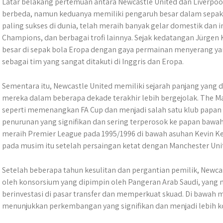
Latar belakang pertemuan antara Newcastle United dan Liverpo
berbeda, namun keduanya memiliki pengaruh besar dalam sepak bo
paling sukses di dunia, telah meraih banyak gelar domestik dan 
Champions, dan berbagai trofi lainnya. Sejak kedatangan Jürgen
besar di sepak bola Eropa dengan gaya permainan menyerang ya
sebagai tim yang sangat ditakuti di Inggris dan Eropa.
Sementara itu, Newcastle United memiliki sejarah panjang yang 
mereka dalam beberapa dekade terakhir lebih bergejolak. Th
seperti memenangkan FA Cup dan menjadi salah satu klub papan a
penurunan yang signifikan dan sering terperosok ke papan bawah
meraih Premier League pada 1995/1996 di bawah asuhan Kevin K
pada musim itu setelah persaingan ketat dengan Manchester Uni
Setelah beberapa tahun kesulitan dan pergantian pemilik, Newca
oleh konsorsium yang dipimpin oleh Pangeran Arab Saudi, yang
berinvestasi di pasar transfer dan memperkuat skuad. Di bawah 
menunjukkan perkembangan yang signifikan dan menjadi lebih ko