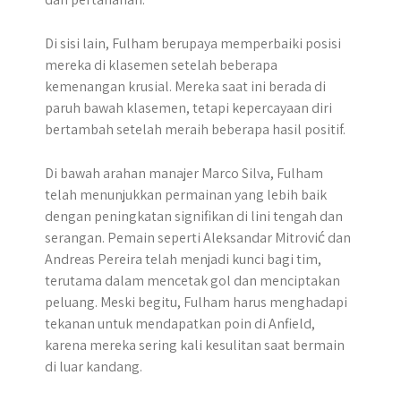
Di sisi lain, Fulham berupaya memperbaiki posisi
mereka di klasemen setelah beberapa
kemenangan krusial. Mereka saat ini berada di
paruh bawah klasemen, tetapi kepercayaan diri
bertambah setelah meraih beberapa hasil positif.
Di bawah arahan manajer Marco Silva, Fulham
telah menunjukkan permainan yang lebih baik
dengan peningkatan signifikan di lini tengah dan
serangan. Pemain seperti Aleksandar Mitrović dan
Andreas Pereira telah menjadi kunci bagi tim,
terutama dalam mencetak gol dan menciptakan
peluang. Meski begitu, Fulham harus menghadapi
tekanan untuk mendapatkan poin di Anfield,
karena mereka sering kali kesulitan saat bermain
di luar kandang.