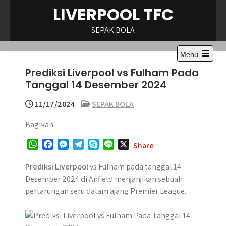
Skip
LIVERPOOL TFC
to
content
SEPAK BOLA
Menu
Open
Prediksi Liverpool vs Fulham Pada
the
main
Tanggal 14 Desember 2024
menu
11/17/2024
SEPAK BOLA
Bagikan
W
F
M
T
S
L
X
Share
h
a
e
e
k
i
a
c
s
l
y
n
Prediksi Liverpool
vs Fulham pada tanggal 14
t
e
s
e
p
e
Desember 2024 di Anfield menjanjikan sebuah
s
b
e
g
e
pertarungan seru dalam ajang Premier League.​
A
o
n
r
p
o
g
a
p
k
e
m