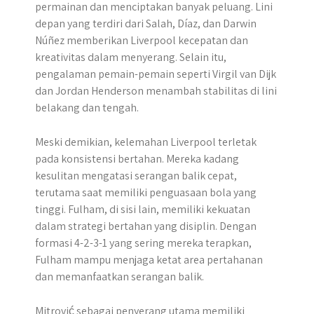
permainan dan menciptakan banyak peluang. Lini
depan yang terdiri dari Salah, Díaz, dan Darwin
Núñez memberikan Liverpool kecepatan dan
kreativitas dalam menyerang. Selain itu,
pengalaman pemain-pemain seperti Virgil van Dijk
dan Jordan Henderson menambah stabilitas di lini
belakang dan tengah.
Meski demikian, kelemahan Liverpool terletak
pada konsistensi bertahan. Mereka kadang
kesulitan mengatasi serangan balik cepat,
terutama saat memiliki penguasaan bola yang
tinggi. Fulham, di sisi lain, memiliki kekuatan
dalam strategi bertahan yang disiplin. Dengan
formasi 4-2-3-1 yang sering mereka terapkan,
Fulham mampu menjaga ketat area pertahanan
dan memanfaatkan serangan balik.
Mitrović sebagai penyerang utama memiliki