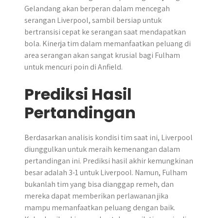
Gelandang akan berperan dalam mencegah
serangan Liverpool, sambil bersiap untuk
bertransisi cepat ke serangan saat mendapatkan
bola. Kinerja tim dalam memanfaatkan peluang di
area serangan akan sangat krusial bagi Fulham
untuk mencuri poin di Anfield.
Prediksi Hasil
Pertandingan
​Berdasarkan analisis kondisi tim saat ini, Liverpool
diunggulkan untuk meraih kemenangan dalam
pertandingan ini.​ Prediksi hasil akhir kemungkinan
besar adalah 3-1 untuk Liverpool. Namun, Fulham
bukanlah tim yang bisa dianggap remeh, dan
mereka dapat memberikan perlawanan jika
mampu memanfaatkan peluang dengan baik.