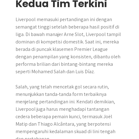
Kedua Tim Terkini
Liverpool memasuki pertandingan ini dengan
semangat tinggi setelah beberapa hasil positif di
liga. Di bawah manajer Arne Slot, Liverpool tampil
dominan di kompetisi domestik. Saat ini, mereka
berada di puncak klasemen Premier League
dengan penampilan yang konsisten, dibantu oleh
performa brilian dari bintang-bintang mereka
seperti Mohamed Salah dan Luis Díaz.
Salah, yang telah mencetak gol secara rutin,
menunjukkan tanda-tanda form terbaiknya
menjelang pertandingan ini. Kendati demikian,
Liverpool juga harus menghadapi tantangan
cedera beberapa pemain kunci, termasuk Joël
Matip dan Thiago Alcântara, yang berpotensi
mempengaruhi kedalaman skuad di lini tengah
dan pertahanan.