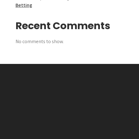
Betting
Recent Comments
No comments to show.