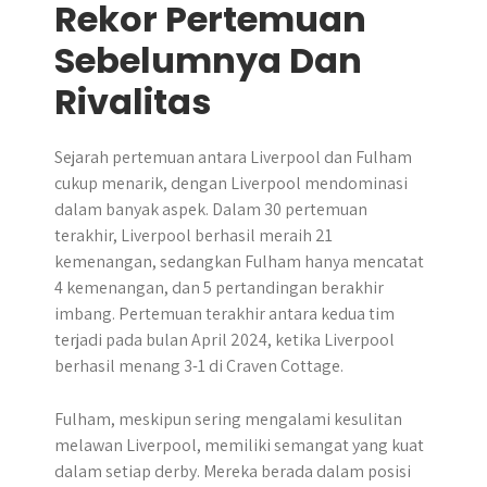
Rekor Pertemuan
Sebelumnya Dan
Rivalitas
Sejarah pertemuan antara Liverpool dan Fulham
cukup menarik, dengan Liverpool mendominasi
dalam banyak aspek. Dalam 30 pertemuan
terakhir, Liverpool berhasil meraih 21
kemenangan, sedangkan Fulham hanya mencatat
4 kemenangan, dan 5 pertandingan berakhir
imbang. Pertemuan terakhir antara kedua tim
terjadi pada bulan April 2024, ketika Liverpool
berhasil menang 3-1 di Craven Cottage.
Fulham, meskipun sering mengalami kesulitan
melawan Liverpool, memiliki semangat yang kuat
dalam setiap derby. Mereka berada dalam posisi