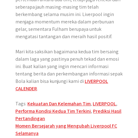
seberapa jauh masing-masing tim telah
berkembang selama musim ini. Liverpool ingin
menjaga momentum mereka dalam perburuan
gelar, sementara Fulham berupaya untuk
mengatasi tantangan dan meraih hasil positif.
Mari kita saksikan bagaimana kedua tim bersaing
dalam laga yang pastinya penuh tekad dan emosi
ini. Buat kalian yang ingin mencari informasi
tentang berita dan perkembangan informasi sepak
Bola kalian bisa kunjungi kami di
LIVERPOOL
CALENDER
.
Tags:
Kekuatan Dan Kelemahan Tim
,
LIVERPOOL
,
Performa Kondisi Kedua Tim Terkini
,
Prediksi Hasil
Pertandingan
Post
Momen Bersejarah yang Mengubah Liverpool FC
Selamanya