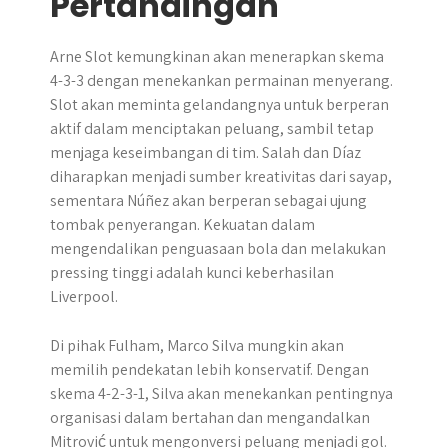
Pertandingan
Arne Slot kemungkinan akan menerapkan skema
4-3-3 dengan menekankan permainan menyerang.
Slot akan meminta gelandangnya untuk berperan
aktif dalam menciptakan peluang, sambil tetap
menjaga keseimbangan di tim. Salah dan Díaz
diharapkan menjadi sumber kreativitas dari sayap,
sementara Núñez akan berperan sebagai ujung
tombak penyerangan. Kekuatan dalam
mengendalikan penguasaan bola dan melakukan
pressing tinggi adalah kunci keberhasilan
Liverpool.
Di pihak Fulham, Marco Silva mungkin akan
memilih pendekatan lebih konservatif. Dengan
skema 4-2-3-1, Silva akan menekankan pentingnya
organisasi dalam bertahan dan mengandalkan
Mitrović untuk mengonversi peluang menjadi gol.