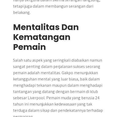
tetapi juga dalam membangun serangan dari
belakang.
Mentalitas Dan
Kematangan
Pemain
Salah satu aspek yang seringkali diabaikan namun
sangat penting dalam perjalanan sukses seorang
pemain adalah mentalitas. Gakpo menunjukkan
ketangguhan mental yang luar biasa, baik dalam
menghadapi tekanan maupun dalam menghadapi
tantangan yang datang dengan bermain di klub
sebesar Liverpool. Pemain muda yang berusia 24
tahun ini menunjukkan kedewasaan yang tak
terduga dalam sikap dan pendekatannya terhadap
permainan.