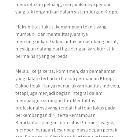
menciptakan peluang, menjadikannya pemain
yang tak tergantikan dalam sistem Jürgen Klopp.
Fleksibilitas taktis, kemampuan teknis yang
mumpuni, dan mentalitas juaranya
memungkinkan. Gakpo untuk berkembang pesat,
meskipun datang dari liga dengan karakteristik
permainan yang berbeda.
Melalui kerja keras, komitmen, dan pemahaman
yang dalam terhadap filosofi permainan Klopp,
Gakpo tidak. Hanya menunjukkan kualitas individu,
tetapi juga menjadi bagian integral dalam
membangun serangan tim. Mentalitas
profesionalnya yang rendah hati dan fokus pada
perkembangan diri, serta kemampuan.
Beradaptasi dengan intensitas Premier League,
memberi harapan besar bagi masa depan pemain