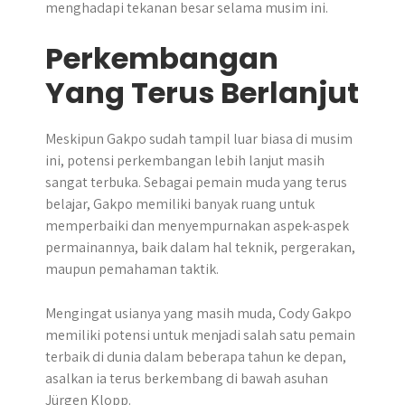
menghadapi tekanan besar selama musim ini.
Perkembangan
Yang Terus Berlanjut
Meskipun Gakpo sudah tampil luar biasa di musim
ini, potensi perkembangan lebih lanjut masih
sangat terbuka. Sebagai pemain muda yang terus
belajar, Gakpo memiliki banyak ruang untuk
memperbaiki dan menyempurnakan aspek-aspek
permainannya, baik dalam hal teknik, pergerakan,
maupun pemahaman taktik.
Mengingat usianya yang masih muda, Cody Gakpo
memiliki potensi untuk menjadi salah satu pemain
terbaik di dunia dalam beberapa tahun ke depan,
asalkan ia terus berkembang di bawah asuhan
Jürgen Klopp.