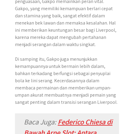
penguasaan, Gakpo memainkan peran vital.
Gakpo, yang memiliki kemampuan berlari cepat
dan stamina yang baik, sangat efektif dalam
menekan bek lawan dan memaksa kesalahan. Hal
ini memberikan keuntungan besar bagi Liverpool,
karena mereka dapat mengubah pertahanan
menjadi serangan dalam waktu singkat.
Di samping itu, Gakpo juga menunjukkan
kemampuannya untuk bermain lebih dalam,
bahkan terkadang berfungsi sebagai penyuplai
bola ke lini serang. Kecerdasannya dalam
membaca permainan dan memberikan umpan-
umpan akurat membuatnya menjadi pemain yang
sangat penting dalam transisi serangan Liverpool.
Baca Juga:
Federico Chiesa di
Bawah Arne Slot: Antara