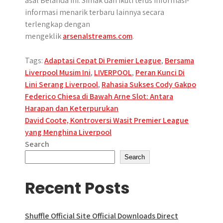
asal Belanda ini. Simak dan ikuti terus informasi-
informasi menarik terbaru lainnya secara
terlengkap dengan
mengeklik
arsenalstreams.com
.
Tags:
Adaptasi Cepat Di Premier League
,
Bersama
Liverpool Musim Ini
,
LIVERPOOL
,
Peran Kunci Di
Lini Serang Liverpool
,
Rahasia Sukses Cody Gakpo
Post
Federico Chiesa di Bawah Arne Slot: Antara
Harapan dan Keterpurukan
navigation
David Coote, Kontroversi Wasit Premier League
yang Menghina Liverpool
Search
Search
Recent Posts
Shuffle Official Site Official Downloads Direct