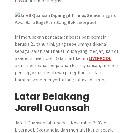
nasional senior Inggris.
p
o
g
a
p
k
e
m
r
Ini merupakan pencapaian besar bagi pemain
berusia 21 tahun ini, yang sebelumnya dikenal
sebagai salah satu bakat muda yang menjanjikan di
akademi Liverpool. Dalam artikel ini
LIVERPOOL
akan membahas perjalanan karir Quansah, momen
penting yang membawa panggilan ini, dan
harapan yang menyertai langkahnya di timnas.
Latar Belakang
Jarell Quansah
Jarell Quansah lahir pada 9 November 2002 di
Liverpool, Skotlandia, dan memulai karier sepak