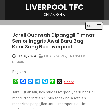
Skip
LIVERPOOL TFC
to
content
SEPAK BOLA
Menu
Open
Jarell Quansah Dipanggil Timnas
the
main
Senior Inggris Awal Baru Bagi
menu
Karir Sang Bek Liverpool
11/18/2024
LIGA INGGRIS
,
TRANSFER
PEMAIN
Bagikan
W
F
M
T
S
L
X
Share
h
a
e
e
k
i
a
c
s
l
y
n
Jarell Quansah
, bek muda Liverpool, baru-baru ini
t
e
s
e
p
e
mencuri perhatian publik sepak bola setelah
s
b
e
g
e
menerima panggilan untuk memperkuat tim
A
o
n
r