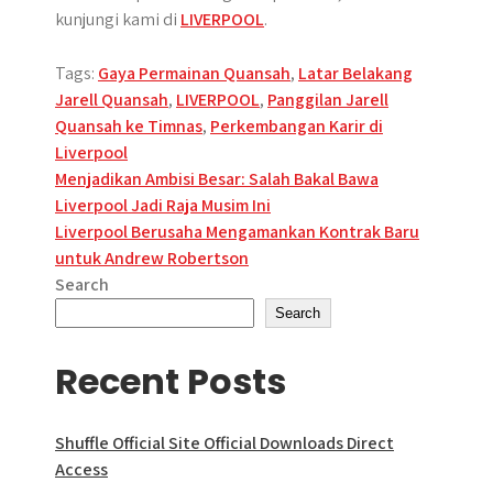
kunjungi kami di
LIVERPOOL
.
Tags:
Gaya Permainan Quansah
,
Latar Belakang
Jarell Quansah
,
LIVERPOOL
,
Panggilan Jarell
Quansah ke Timnas
,
Perkembangan Karir di
Liverpool
Post
Menjadikan Ambisi Besar: Salah Bakal Bawa
Liverpool Jadi Raja Musim Ini
navigation
Liverpool Berusaha Mengamankan Kontrak Baru
untuk Andrew Robertson
Search
Search
Recent Posts
Shuffle Official Site Official Downloads Direct
Access