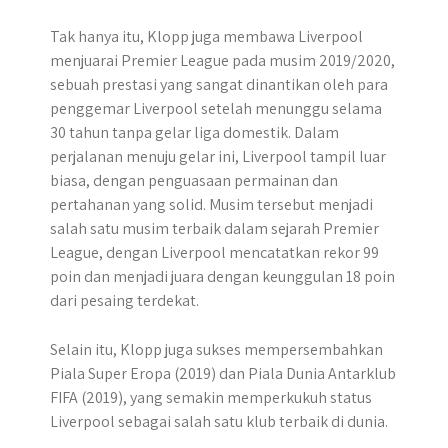
Tak hanya itu, Klopp juga membawa Liverpool
menjuarai Premier League pada musim 2019/2020,
sebuah prestasi yang sangat dinantikan oleh para
penggemar Liverpool setelah menunggu selama
30 tahun tanpa gelar liga domestik. Dalam
perjalanan menuju gelar ini, Liverpool tampil luar
biasa, dengan penguasaan permainan dan
pertahanan yang solid. Musim tersebut menjadi
salah satu musim terbaik dalam sejarah Premier
League, dengan Liverpool mencatatkan rekor 99
poin dan menjadi juara dengan keunggulan 18 poin
dari pesaing terdekat.
Selain itu, Klopp juga sukses mempersembahkan
Piala Super Eropa (2019) dan Piala Dunia Antarklub
FIFA (2019), yang semakin memperkukuh status
Liverpool sebagai salah satu klub terbaik di dunia.