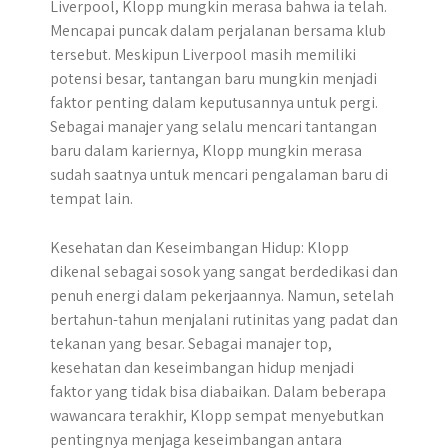
Liverpool, Klopp mungkin merasa bahwa ia telah.
Mencapai puncak dalam perjalanan bersama klub
tersebut. Meskipun Liverpool masih memiliki
potensi besar, tantangan baru mungkin menjadi
faktor penting dalam keputusannya untuk pergi.
Sebagai manajer yang selalu mencari tantangan
baru dalam kariernya, Klopp mungkin merasa
sudah saatnya untuk mencari pengalaman baru di
tempat lain.
Kesehatan dan Keseimbangan Hidup: Klopp
dikenal sebagai sosok yang sangat berdedikasi dan
penuh energi dalam pekerjaannya. Namun, setelah
bertahun-tahun menjalani rutinitas yang padat dan
tekanan yang besar. Sebagai manajer top,
kesehatan dan keseimbangan hidup menjadi
faktor yang tidak bisa diabaikan. Dalam beberapa
wawancara terakhir, Klopp sempat menyebutkan
pentingnya menjaga keseimbangan antara