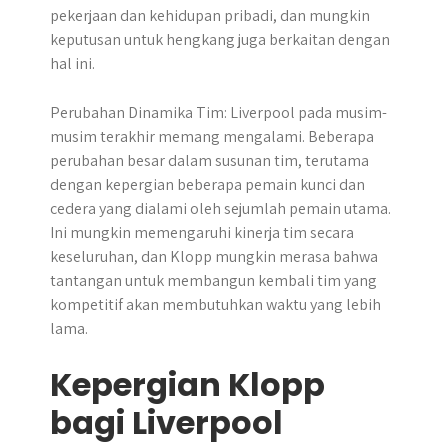
pekerjaan dan kehidupan pribadi, dan mungkin
keputusan untuk hengkang juga berkaitan dengan
hal ini.
Perubahan Dinamika Tim: Liverpool pada musim-
musim terakhir memang mengalami. Beberapa
perubahan besar dalam susunan tim, terutama
dengan kepergian beberapa pemain kunci dan
cedera yang dialami oleh sejumlah pemain utama.
Ini mungkin memengaruhi kinerja tim secara
keseluruhan, dan Klopp mungkin merasa bahwa
tantangan untuk membangun kembali tim yang
kompetitif akan membutuhkan waktu yang lebih
lama.
Kepergian Klopp
bagi Liverpool