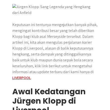
r
Keputusan ini tentunya mengejutkan banyak pihak,
mengingat kontribusi besar yang telah diberikan
Klopp bagi klub asal Merseyside tersebut. Dalam
artikel ini, kita akan mengulas perjalanan karier
Klopp di Liverpool, alasan di balik keputusannya
hengkang, serta dampak yang ditinggalkannya
baik untuk klub maupun dunia sepak bola secara
keseluruhan, klik link berikut untuk mengetahui
informasi atau update terbaru dari kami hanya di
LIVERPOOL
.
Awal Kedatangan
Jürgen Klopp di