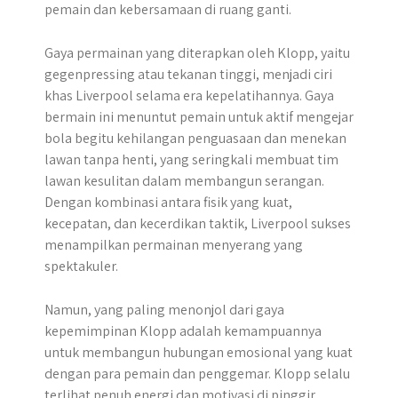
pemain dan kebersamaan di ruang ganti.
Gaya permainan yang diterapkan oleh Klopp, yaitu
gegenpressing atau tekanan tinggi, menjadi ciri
khas Liverpool selama era kepelatihannya. Gaya
bermain ini menuntut pemain untuk aktif mengejar
bola begitu kehilangan penguasaan dan menekan
lawan tanpa henti, yang seringkali membuat tim
lawan kesulitan dalam membangun serangan.
Dengan kombinasi antara fisik yang kuat,
kecepatan, dan kecerdikan taktik, Liverpool sukses
menampilkan permainan menyerang yang
spektakuler.
Namun, yang paling menonjol dari gaya
kepemimpinan Klopp adalah kemampuannya
untuk membangun hubungan emosional yang kuat
dengan para pemain dan penggemar. Klopp selalu
terlihat penuh energi dan motivasi di pinggir