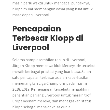
masih perlu waktu untuk mencapai puncaknya,
Klopp mulai membangun dasar yang kuat untuk
masa depan Liverpool.
Pencapaian
Terbesar Klopp di
Liverpool
Selama hampir sembilan tahun di Liverpool,
Jürgen Klopp membawa klub Merseyside tersebut
meraih berbagai prestasi yang luar biasa. Salah
satu pencapaian terbesar adalah keberhasilan
memenangkan Liga Champions pada musim
2018/2019. Kemenangan tersebut mengakhiri
penantian panjang Liverpool untuk meraih trofi
Eropa keenam mereka, dan menegaskan status
Klopp sebagai manajer kelas dunia.