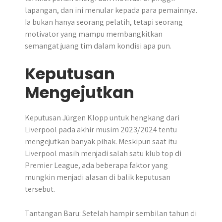
lapangan, dan ini menular kepada para pemainnya.
Ia bukan hanya seorang pelatih, tetapi seorang
motivator yang mampu membangkitkan
semangat juang tim dalam kondisi apa pun.
Keputusan
Mengejutkan
Keputusan Jürgen Klopp untuk hengkang dari
Liverpool pada akhir musim 2023/2024 tentu
mengejutkan banyak pihak. Meskipun saat itu
Liverpool masih menjadi salah satu klub top di
Premier League, ada beberapa faktor yang
mungkin menjadi alasan di balik keputusan
tersebut.
Tantangan Baru: Setelah hampir sembilan tahun di