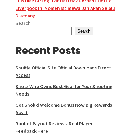
Luis Diaz Girang Ukir Hattrick Perdana Untuk
Liverpool: Ini Momen Istimewa Dan Akan Selalu
Dikenang
Search
Search
Recent Posts
Shuffle Official Site Official Downloads Direct
Access
Shotz Who Owns Best Gear for Your Shooting
Needs
Get Shokki Welcome Bonus Now Big Rewards
Await
Roobet Payout Reviews: Real Player
Feedback Here