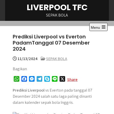
Skip
LIVERPOOL TFC
to
content
SEPAK BOLA
Menu
Open
Prediksi Liverpool vs Everton
the
main
PadamTanggal 07 Desember
menu
2024
11/13/2024
SEPAK BOLA
Bagikan
W
F
M
T
S
L
X
Share
h
a
e
e
k
i
a
c
s
l
y
n
Prediksi Liverpool
vs Everton pada tanggal 07
t
e
s
e
p
e
Desember 2024 salah satu laga paling dinanti
s
b
e
g
e
dalam kalender sepak bola Inggris.
A
o
n
r
p
o
g
a