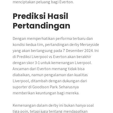
menciptakan peluang bagi Everton.
Prediksi Hasil
Pertandingan
​Dengan memperhatikan performa terbaru dan
kondisi kedua tim, pertandingan derby Merseyside
yang akan berlangsung pada 7 Desember 2024. Ini
di Prediksi Liverpool vs Everton akan berakhir
dengan skor 3-1 untuk kemenangan Liverpool.
Ancaman dari Everton memang tidak bisa
diabaikan, namun pengalaman dan kualitas
Liverpool, ditambah dengan dukungan dari
suporter di Goodison Park. Seharusnya
memberikan keuntungan bagi mereka.
Kemenangan dalam derby ini bukan hanya soal
tiga poin, tetapi juga tentang mendapatkan